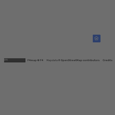
2km
F4map © F4
Map data ©
OpenStreetMap contributors
Credits