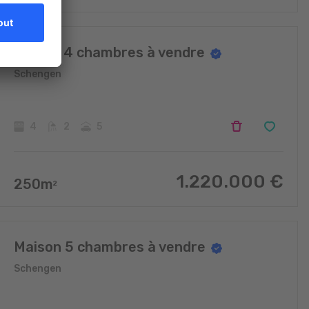
Manoir 4 chambres à vendre
Schengen
4
2
5
1.220.000
€
250
m
2
Maison 5 chambres à vendre
Schengen