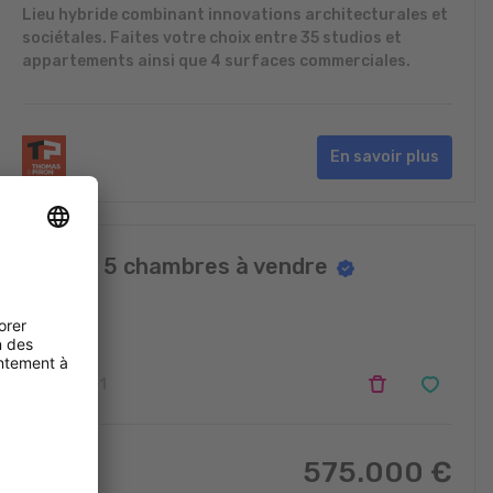
Lieu hybride combinant innovations architecturales et
sociétales. Faites votre choix entre 35 studios et
appartements ainsi que 4 surfaces commerciales.
En savoir plus
Maison 5 chambres à vendre
Schengen
5
1
575.000
€
150
m
2