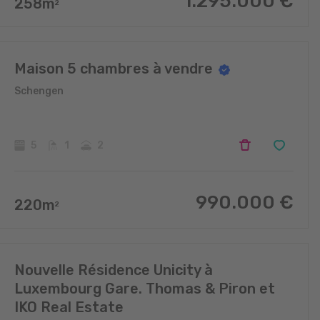
1.295.000
€
258
m
2
Maison 5 chambres à vendre
Schengen
5
1
2
990.000
€
220
m
2
Nouvelle Résidence Unicity à
Luxembourg Gare. Thomas & Piron et
IKO Real Estate