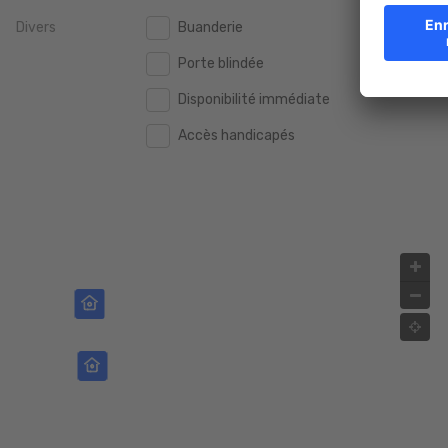
Divers
Buanderie
2.000.000 €
2.000.000 €
Porte blindée
2.500.000 €
2.500.000 €
Disponibilité immédiate
3.000.000 €
3.000.000 €
Accès handicapés
4.000.000 €
4.000.000 €
5.000.000 €
5.000.000 €