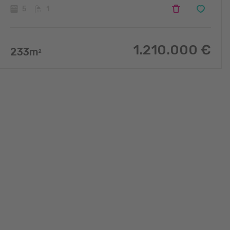
5
1
1.210.000
€
233
m
2