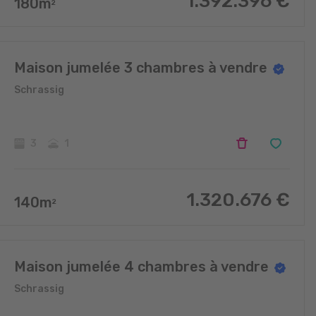
1.392.396
€
180
m
2
Maison jumelée 3 chambres à vendre
Schrassig
3
1
1.320.676
€
140
m
2
Maison jumelée 4 chambres à vendre
Schrassig