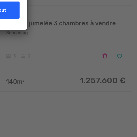
Maison jumelée 3 chambres à vendre
Schrassig
3
2
1.257.600
€
140
m
2