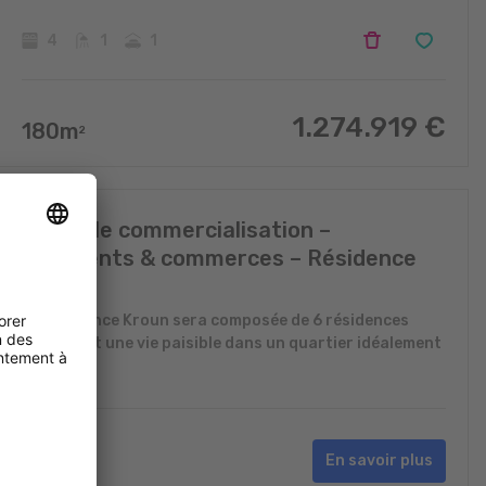
4
1
1
1.274.919
€
180
m
2
Nouvelle commercialisation –
logements & commerces – Résidence
Kroun
La résidence Kroun sera composée de 6 résidences
valorisant une vie paisible dans un quartier idéalement
situé
En savoir plus