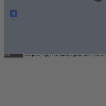
100m
F4map © F4
Map data ©
OpenStreetMap contributors
Credits