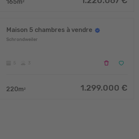
1.220.067
€
165
m
2
Maison 5 chambres à vendre
Schrondweiler
5
3
1.299.000
€
220
m
2