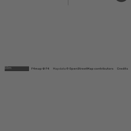
50m
F4map © F4
Map data ©
OpenStreetMap contributors
Credits