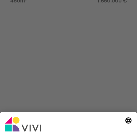
450
m
1.650.000
€
2