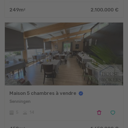
249
m
2.100.000
€
2
Maison 5 chambres à vendre
Senningen
5
14