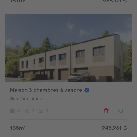
137
m
933.171
€
2
Maison 3 chambres à vendre
Septfontaines
3
1
1
135
m
945.961
€
2