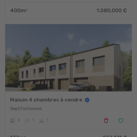
400
m
1.080.000
€
2
Maison 4 chambres à vendre
Septfontaines
4
1
1