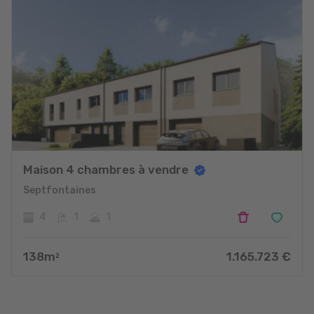
Maison 4 chambres à vendre
Septfontaines
4
1
1
138
m
1.165.723
€
2