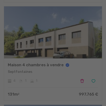
Maison 4 chambres à vendre
Septfontaines
4
1
1
131
m
997.765
€
2