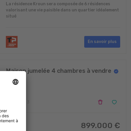
La résidence Kroun sera composée de 6 résidences
valorisant une vie paisible dans un quartier idéalement
situé
En savoir plus
Maison jumelée 4 chambres à vendre
Soleuvre
4
3
899.000
€
180
m
2