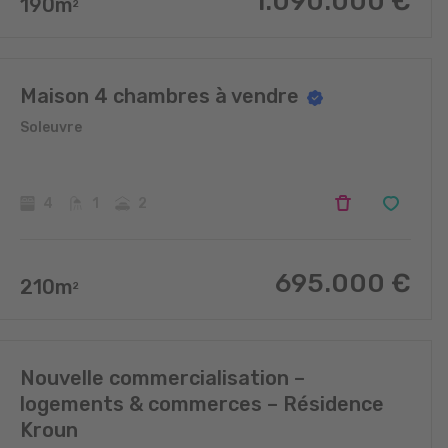
1.090.000
€
190
m
2
Maison 4 chambres à vendre
Soleuvre
4
1
2
695.000
€
210
m
2
Nouvelle commercialisation –
logements & commerces – Résidence
Kroun