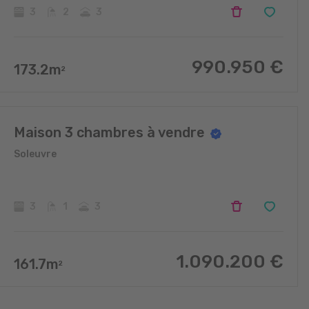
3
2
3
990.950
€
173.2
m
2
Maison 3 chambres à vendre
Soleuvre
3
1
3
1.090.200
€
161.7
m
2