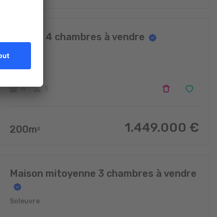
Maison 4 chambres à vendre
Soleuvre
4
5
1.449.000
€
200
m
2
Maison mitoyenne 3 chambres à vendre
Soleuvre