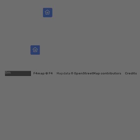
500m
F4map © F4
Map data ©
OpenStreetMap contributors
Credits