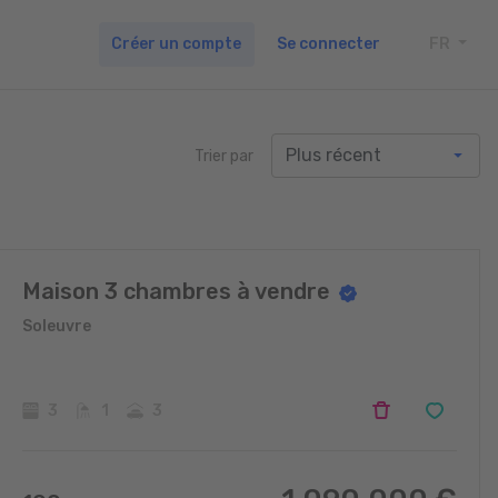
Créer un compte
Se connecter
FR
TOGG
Trier par
Maison 3 chambres à vendre
Soleuvre
3
1
3