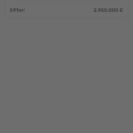
591
m
2.950.000
€
2