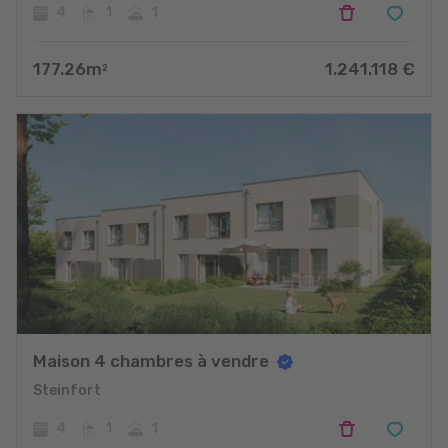
4
1
1
177.26
m
1.241.118
€
2
Maison 4 chambres à vendre
Steinfort
4
1
1