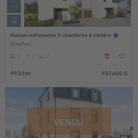
Maison mitoyenne 3 chambres à vendre
Steinfort
3
1
3
99.22
m
937.600
€
2