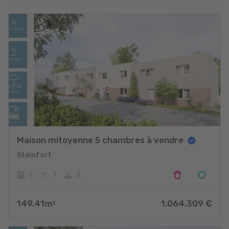
Maison mitoyenne 5 chambres à vendre
Steinfort
5
1
2
149.41
m
1.064.309
€
2