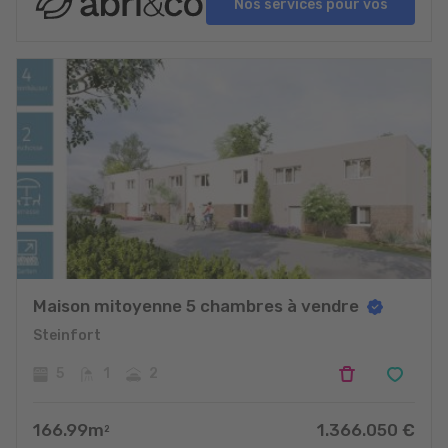
Nos services pour vos
projets
Maison mitoyenne 5 chambres à vendre
Steinfort
5
1
2
166.99
m
1.366.050
€
2