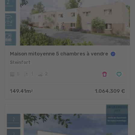
Maison mitoyenne 5 chambres à vendre
Steinfort
5
1
2
149.41
m
1.064.309
€
2