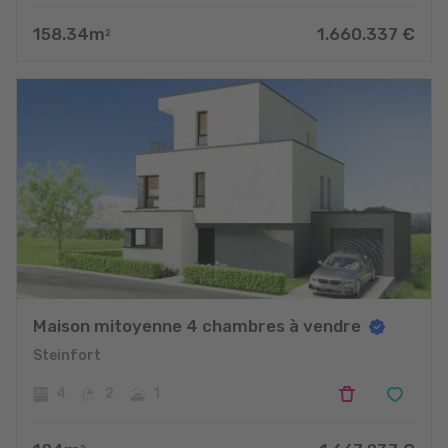
158.34
m
1.660.337
€
2
Maison mitoyenne 4 chambres à vendre
Steinfort
4
2
1