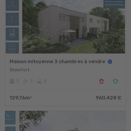
Maison mitoyenne 3 chambres à vendre
Steinfort
3
1
2
129.76
m
960.428
€
2