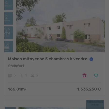
Maison mitoyenne 5 chambres à vendre
Steinfort
5
1
2
166.81
m
1.335.250
€
2