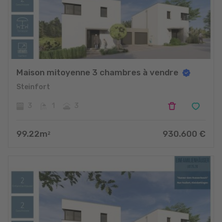
Maison mitoyenne 3 chambres à vendre
Steinfort
3
1
3
99.22
m
930.600
€
2