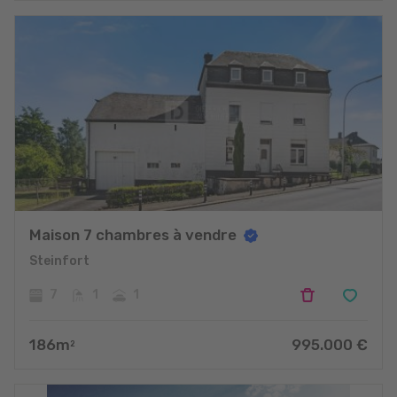
Maison 7 chambres à vendre
Steinfort
7
1
1
186
m
995.000
€
2