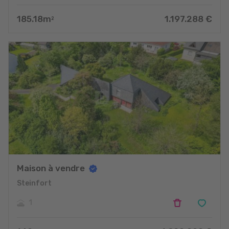
185.18
m
1.197.288
€
2
Maison à vendre
Steinfort
1