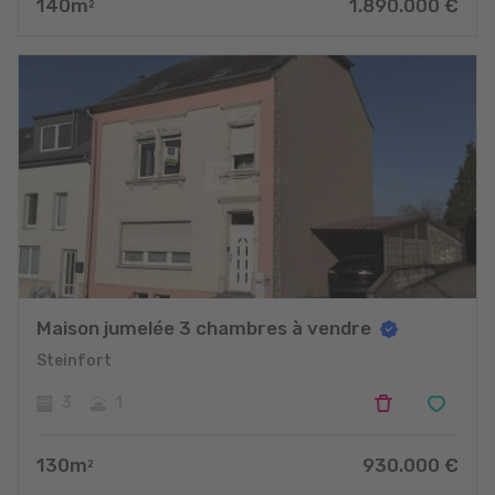
140
m
1.890.000
€
2
Maison jumelée 3 chambres à vendre
Steinfort
3
1
130
m
930.000
€
2