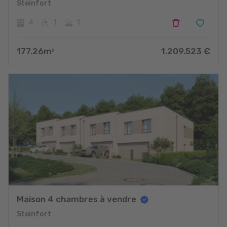
Steinfort
4
1
1
177.26
m
1.209.523
€
2
Maison 4 chambres à vendre
Steinfort