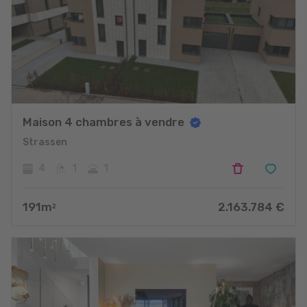
Maison 4 chambres à vendre
Strassen
4
1
1
191
m
2.163.784
€
2