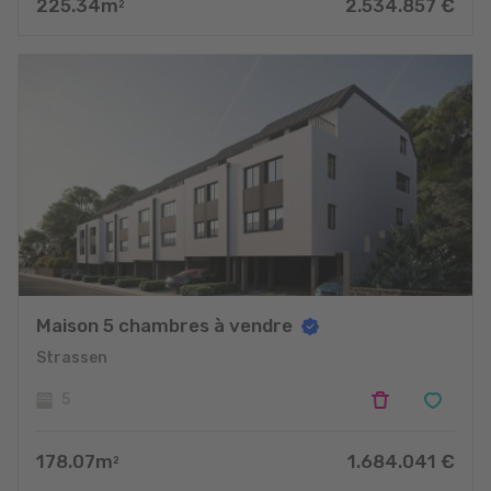
225.34
m
2.534.857
€
2
Maison 5 chambres à vendre
Strassen
5
178.07
m
1.684.041
€
2