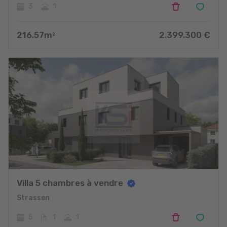
3
1
216.57
m
2.399.300
€
2
Villa 5 chambres à vendre
Strassen
5
1
1