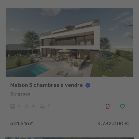
Maison 5 chambres à vendre
Strassen
5
4
2
501.51
m
4.732.000
€
2