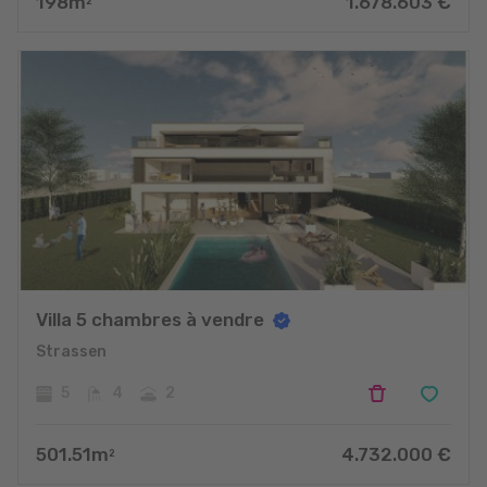
198
m
1.678.603
€
2
Villa 5 chambres à vendre
Strassen
5
4
2
501.51
m
4.732.000
€
2