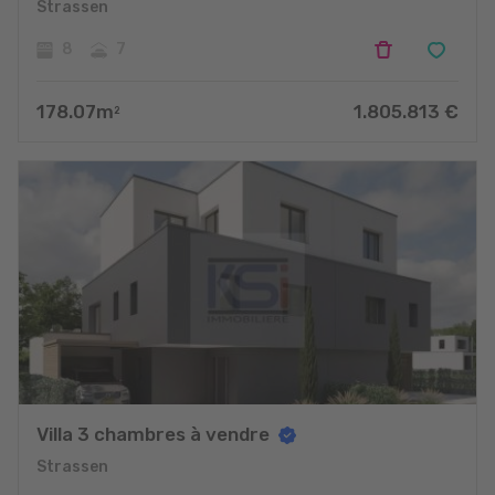
Strassen
8
7
178.07
m
1.805.813
€
2
Villa 3 chambres à vendre
Strassen