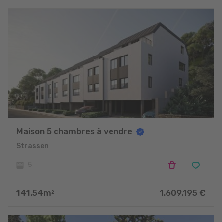
Maison 5 chambres à vendre
Strassen
5
141.54
m
1.609.195
€
2