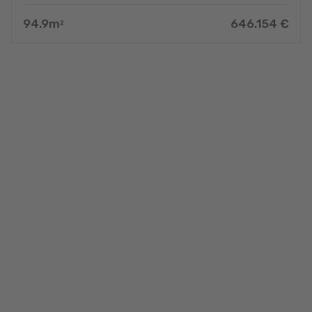
94.9
m
646.154
€
2