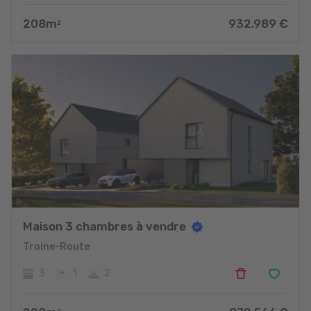
208
m
932.989
€
2
Maison 3 chambres à vendre
Troine-Route
3
1
2