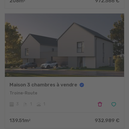
208
m
972.566
€
2
Maison 3 chambres à vendre
Troine-Route
3
1
1
139.51
m
932.989
€
2