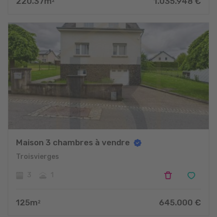
220.37
m
1.035.948
€
2
Maison 3 chambres à vendre
Troisvierges
3
1
125
m
645.000
€
2