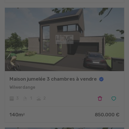
Maison jumelée 3 chambres à vendre
Wilwerdange
3
1
2
140
m
850.000
€
2