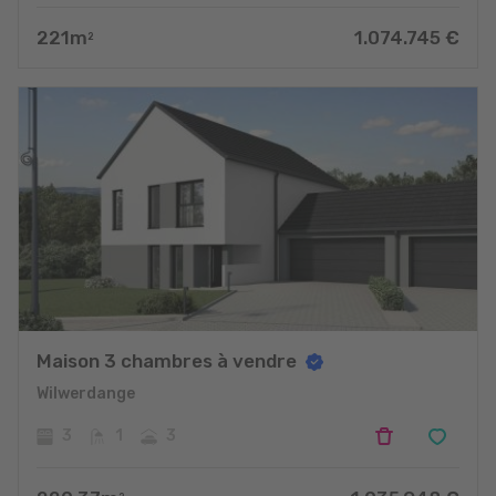
221
m
1.074.745
€
2
Maison 3 chambres à vendre
Wilwerdange
3
1
3