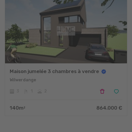
Maison jumelée 3 chambres à vendre
Wilwerdange
3
1
2
140
m
864.000
€
2