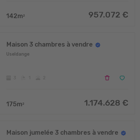
957.072
€
142
m
2
Maison 3 chambres à vendre
Useldange
3
1
2
1.174.628
€
175
m
2
Maison jumelée 3 chambres à vendre