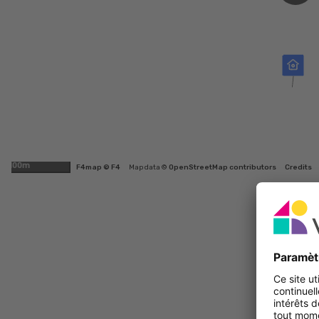
100m
F4map © F4
Map data ©
OpenStreetMap contributors
Credits