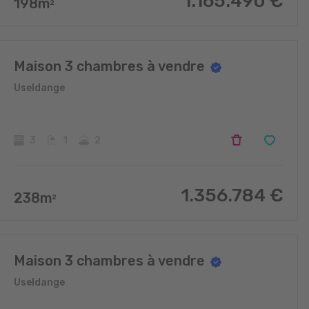
1.165.490
€
198
m
2
Maison 3 chambres à vendre
Useldange
3
1
2
1.356.784
€
238
m
2
Maison 3 chambres à vendre
Useldange