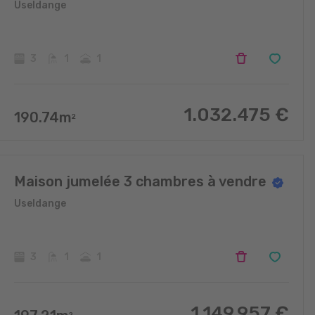
Useldange
3
1
1
1.032.475
€
190.74
m
2
Maison jumelée 3 chambres à vendre
Useldange
3
1
1
1.149.957
€