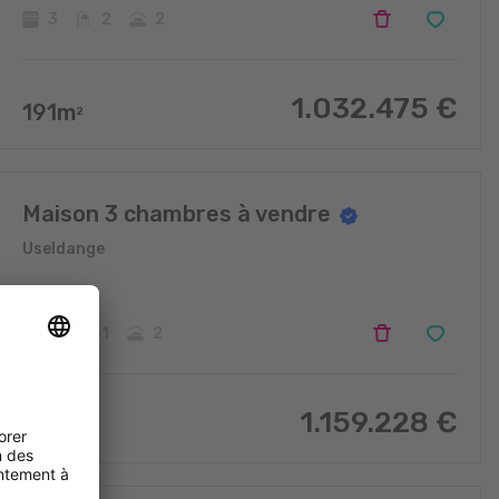
3
2
2
1.032.475
€
191
m
2
Maison 3 chambres à vendre
Useldange
3
1
2
1.159.228
€
175
m
2