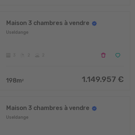
Maison 3 chambres à vendre
Useldange
3
2
2
1.149.957
€
198
m
2
Maison 3 chambres à vendre
Useldange