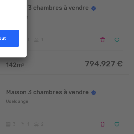
Maison 3 chambres à vendre
Useldange
3
1
1
794.927
€
142
m
2
Maison 3 chambres à vendre
Useldange
3
1
2