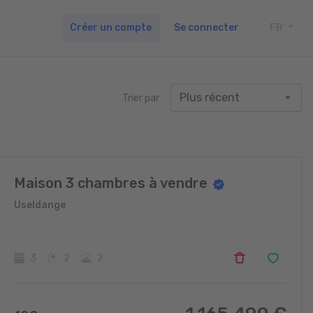
Créer un compte
Se connecter
FR
TOGG
Trier par
Maison 3 chambres à vendre
Useldange
3
2
2