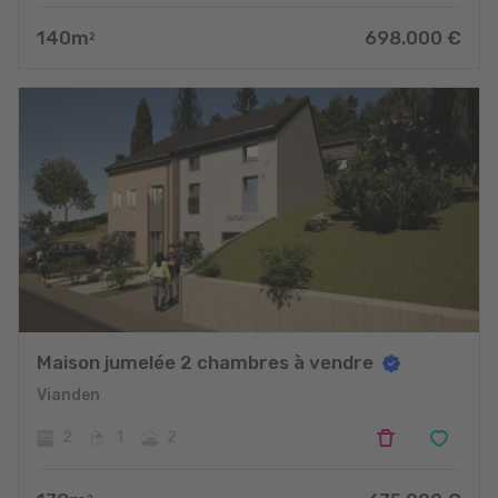
140
m
698.000
€
2
Maison jumelée 2 chambres à vendre
Vianden
2
1
2