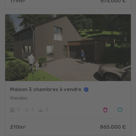
179
m
675.000
€
2
Maison 3 chambres à vendre
Vianden
3
1
2
210
m
865.000
€
2