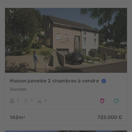
projets
Maison jumelée 2 chambres à vendre
Vianden
2
1
2
162
m
725.000
€
2