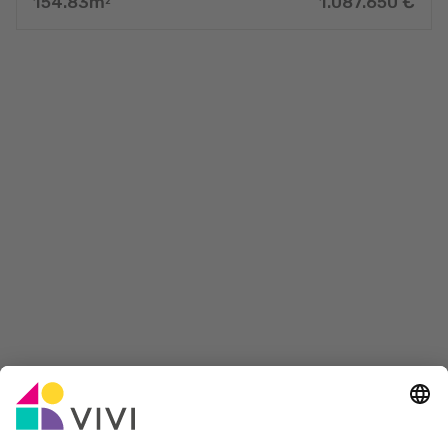
154.83
m
1.087.650
€
2