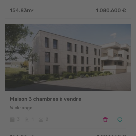
154.83
m
1.080.600
€
2
Maison 3 chambres à vendre
Wickrange
3
1
2