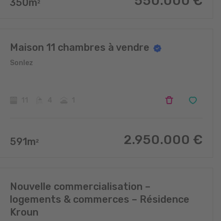
550.000
€
350
m
2
Maison 11 chambres à vendre
Sonlez
11
4
1
2.950.000
€
591
m
2
Nouvelle commercialisation –
logements & commerces – Résidence
Kroun