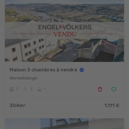
Maison 3 chambres à vendre
Wormeldange
3
3
1
304
m
1.111
€
2