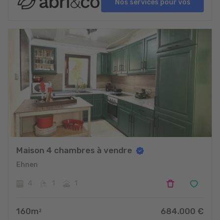
Nos services pour vos
projets
Maison 4 chambres à vendre
Ehnen
4
1
1
160
m
684.000
€
2