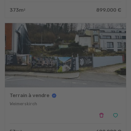
373
m
899.000
€
2
Terrain à vendre
Weimerskirch