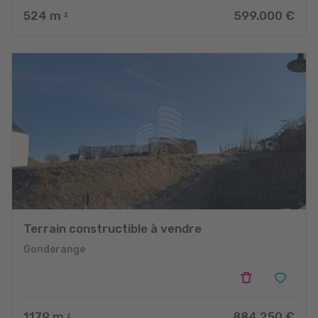
524
m
599.000 €
2
Terrain constructible à vendre
Gonderange
1179
m
884.250 €
2