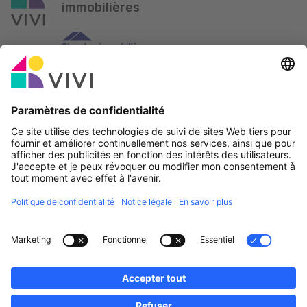
immobilières
Partenaire officiel & Sponsors
Rapporter une erreur
Agences Immobilières
Communes et localités du Luxembourg
Professionnels, devenez membres!
·
Plan du site
Notice Légale
vivi.lu © 2026