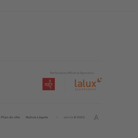
Partenaire officiel & Sponsors
·
Plan du site
Notice Légale
vivi.lu © 2026