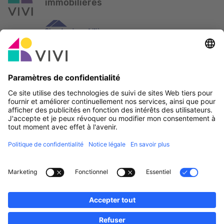
immobilières
Partenaire officiel & Sponsors
Rapporter une erreur
Agences Immobilières
Communes et localités du Luxembourg
Professionnels, devenez membres!
·
Plan du site
Notice Légale
vivi.lu © 2026