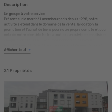
Description
Un groupe à votre service
Présent sur le marché Luxembourgeois depuis 1998, notre
activité s'étend dans le domaine de la vente, la location, la
promotion et l'achat de biens pour notre propre compte et pour
celui de notre clientèle. Notre atout est un suivi personnalisé de
chaque client tout en lui assurant honnêteté et loyauté.
Nous sommes heureux de vous annoncer et de vous recevoir
Afficher tout
dans nos nouveaux locaux à partir de Mai 2021 au 15, Place du
Marché à Pétange.
21 Propriétés