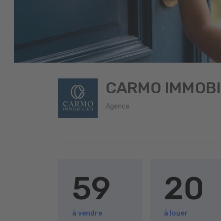
CARMO IMMOBI
Agence
59
20
à vendre
à louer