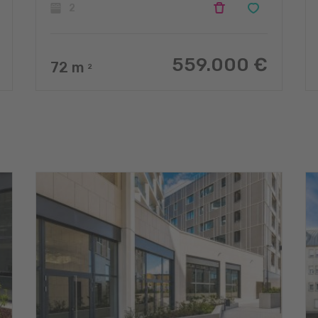
2
559.000 €
72
m
2