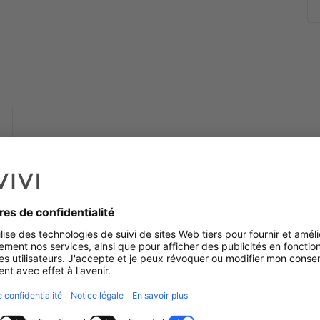
e le bien qui vous ressemble.
rcheImmobilière #Vente #Location #Investissement