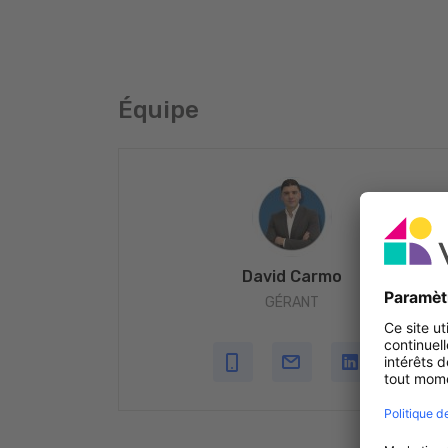
👉 Contactez-nous aujourd'hui et trouvons ensembl
#CarmoImmobilier #Pétange #Luxembourg #Reche
#Confiance
Équipe
David Carmo
GÉRANT