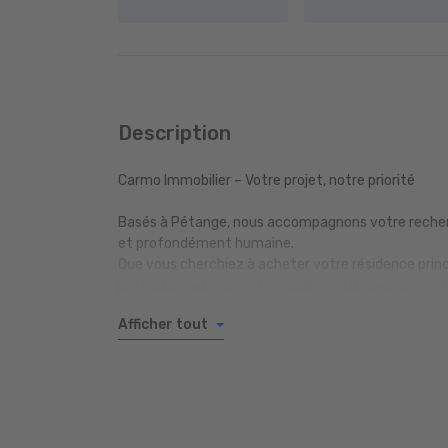
Description
Carmo Immobilier – Votre projet, notre priorité
Basés à Pétange, nous accompagnons votre recher
et profondément humaine.
Que vous cherchiez à acheter votre résidence princi
professionnel, Carmo Immobilier vous guide avec tr
Afficher tout
Chaque projet mérite une attention unique. Nous
avec des solutions sur-mesure pour révéler tout le
Découvrez nos biens disponibles et laissez-vous gu
mission.