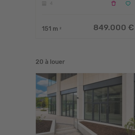
4
849.000 €
151
m
2
20 à louer