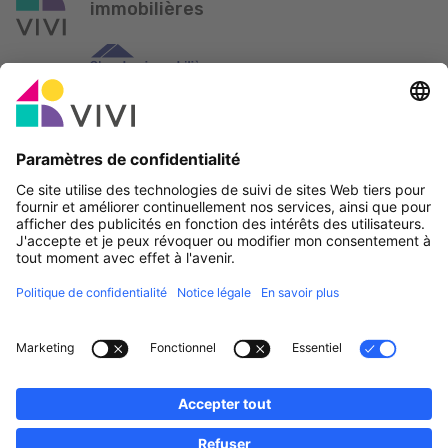
immobilières
Partenaire officiel & Sponsors
Rapporter une erreur
Agences Immobilières
Communes et localités du Luxembourg
Professionnels, devenez membres!
·
Plan du site
Notice Légale
vivi.lu © 2026