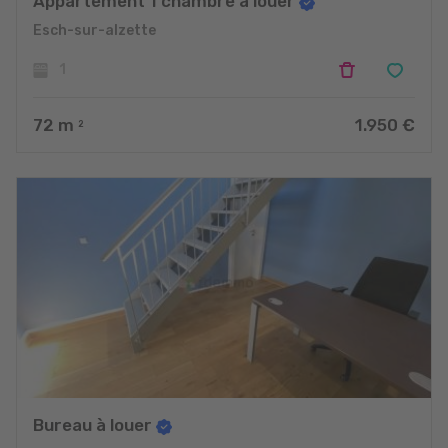
Appartement 1 chambre à louer
Esch-sur-alzette
1
72
m
1.950 €
2
Bureau à louer