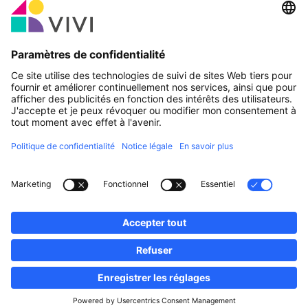
Partenaire officiel & Sponsors
Rapporter une erreur
Agences Immobilières
Communes et localités du Luxembourg
Professionnels, devenez membres!
·
Plan du site
Notice Légale
vivi.lu © 2026