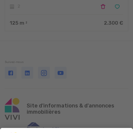
2
125
m
2.300 €
2
Suivez-nous
Site d'informations & d'annonces
immobilières