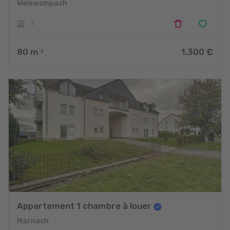
Weiswampach
1
80
m
1.300 €
2
Appartement 1 chambre à louer
Marnach