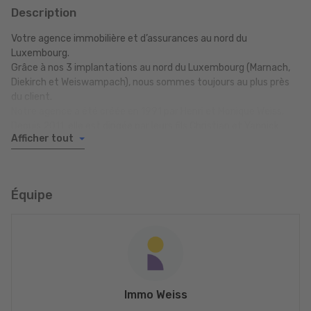
Description
Votre agence immobilière et d’assurances au nord du
Luxembourg.
Grâce à nos 3 implantations au nord du Luxembourg (Marnach,
Diekirch et Weiswampach), nous sommes toujours au plus près
du client.
Notre agence a été créée en 1991 par Henri et Monique Weiss.
Depuis 2011, elle est dirigée par leurs fils Christian et Yannick
Afficher tout
Weiss, qui s’impliquent personnellement dans le suivi quotidien
des projets. Nous attachons une grande importance au contact
personnel avec nos clients. C’est en effet la seule manière de
connaître précisément vos besoins et vos souhaits, afin de vous
Équipe
proposer la solution qui vous correspond.
Immo Weiss