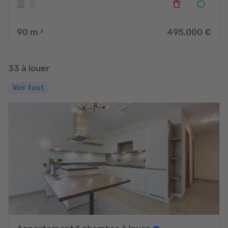
2
90
m
495.000 €
2
33 à louer
Voir tout