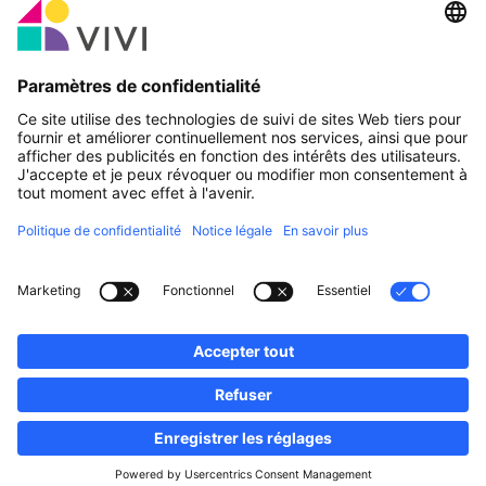
Partenaire officiel & Sponsors
Rapporter une erreur
Agences Immobilières
Communes et localités du Luxembourg
Professionnels, devenez membres!
·
Plan du site
Notice Légale
vivi.lu © 2026