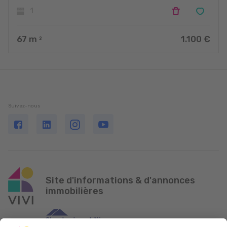
1
67
m
1.100 €
2
Suivez-nous
Site d'informations & d'annonces
immobilières