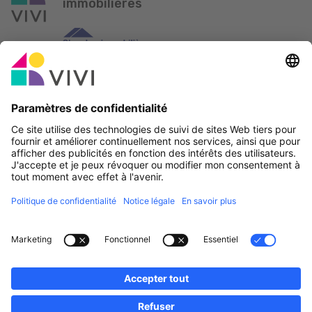
immobilières
Partenaire officiel & Sponsors
Rapporter une erreur
Agences Immobilières
Communes et localités du Luxembourg
Professionnels, devenez membres!
·
Plan du site
Notice Légale
vivi.lu © 2026