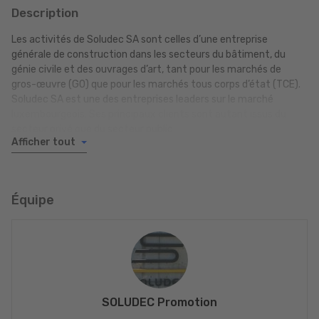
Description
Les activités de Soludec SA sont celles d’une entreprise
générale de construction dans les secteurs du bâtiment, du
génie civile et des ouvrages d’art, tant pour les marchés de
gros-œuvre (GO) que pour les marchés tous corps d’état (TCE).
Soludec SA est une des entreprises leaders sur le marché
luxembourgeois. Ses principaux clients sont autant issus du
secteur privé que du secteur public.
Afficher tout
En parallèle, Soludec agit comme promoteur immobilier et
développe des ensembles résidentiels de standing (aux
standards énergétiques les plus poussés) et des bâtiments du
Équipe
secteur tertiaire en son nom propre. Découvrez note offre
immobilière et n'hésitez pas à contacter nos équipes.
SOLUDEC Promotion