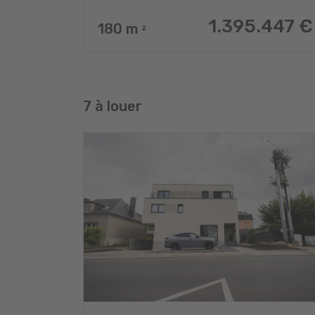
1.395.447 €
180
m
2
7 à louer