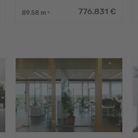
776.831 €
89.58
m
2