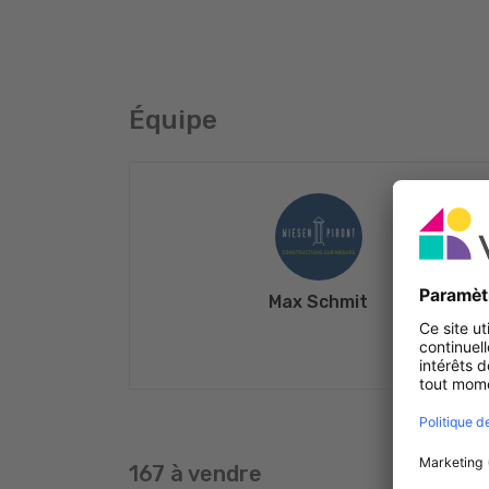
Équipe
Max Schmit
167 à vendre