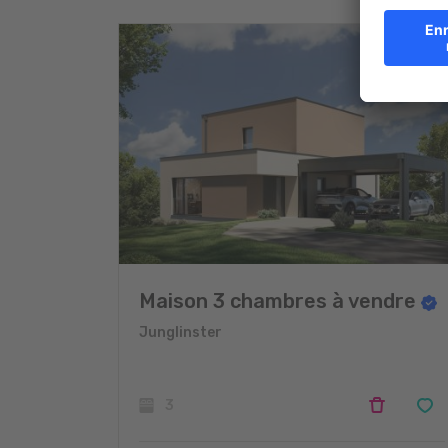
Maison 3 chambres à vendre
Junglinster
3