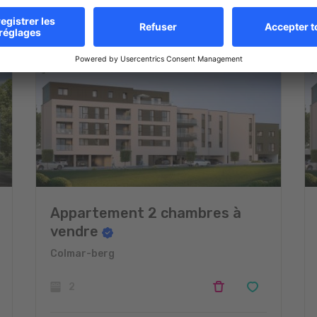
Appartement 2 chambres à
vendre
Colmar-berg
2