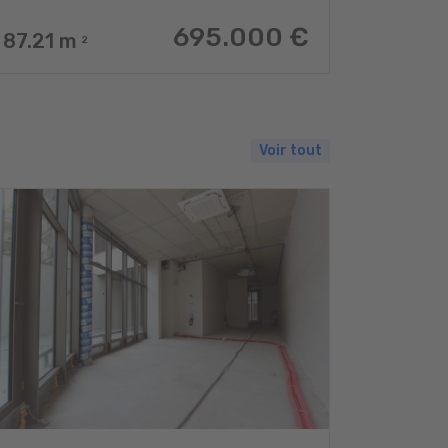
695.000 €
87.21
m
2
Voir tout