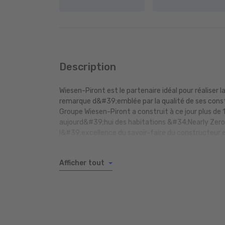
Description
Wiesen-Piront est le partenaire idéal pour réaliser 
remarque d&#39;emblée par la qualité de ses constr
Groupe Wiesen-Piront a construit à ce jour plus de 
aujourd&#39;hui des habitations &#34;Nearly Zer
l&#39;excellence du savoir-faire du constructeur e
Afficher tout