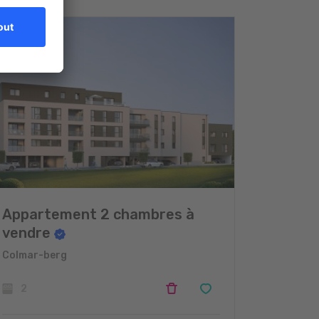
Appartement 2 chambres à
vendre
Colmar-berg
2