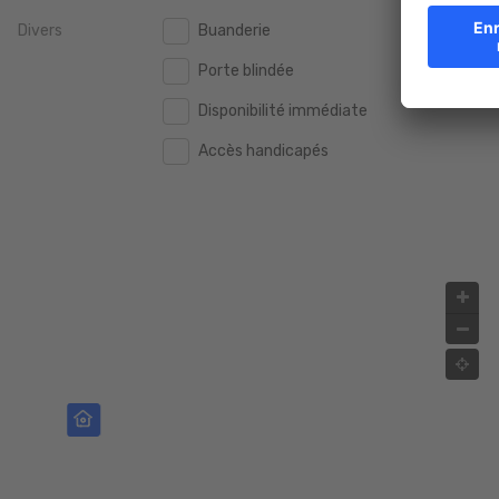
Divers
Buanderie
Porte blindée
Disponibilité immédiate
Accès handicapés