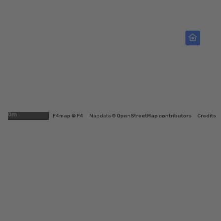
500m
F4map © F4
Map data ©
OpenStreetMap contributors
Credits