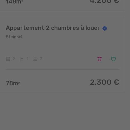
4.200
€
148
m
2
Appartement 2 chambres à louer
Steinsel
2
1
2
2.300
€
78
m
2