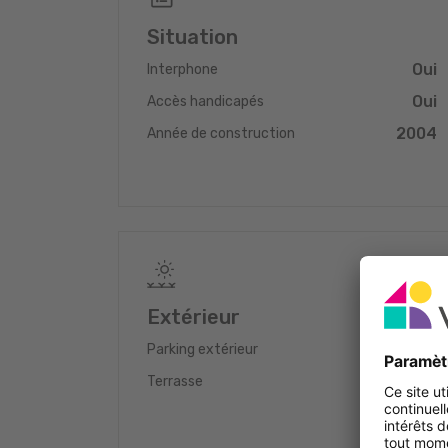
Situation
Oui
Interphone
Oui
Accès handicapés
2004
Année de construction
Extérieur
1
Parking extérieur
Oui
Terrasse