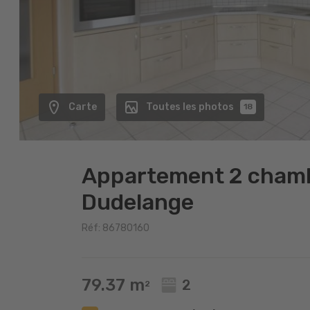
Carte
Toutes les photos
18
Appartement 2 chamb
Dudelange
Réf: 86780160
79.37 m
2
2