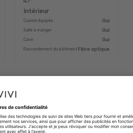
Intérieur
Oui
Cuisine équipée
Oui
Salle à manger
Oui
Cave
Fibre optique
Raccordement du bâtiment
Energie
Classe énergétique (DPE)
F
Isolation thermique
F
Oui
Double vitrage
Oui
Chauffage au gaz