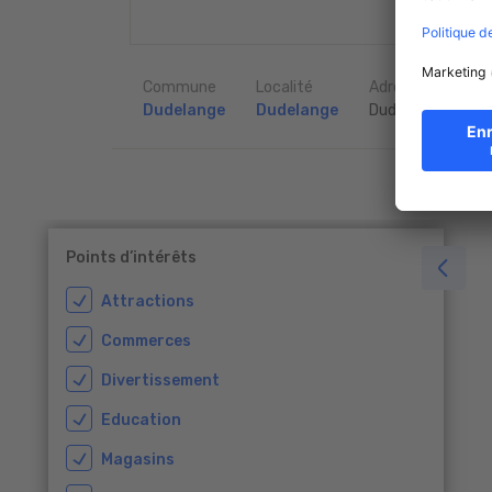
Commune
Localité
Adresse
Dudelange
Dudelange
Dudelange
Points d’intérêts
Attractions
Commerces
Divertissement
Education
Magasins