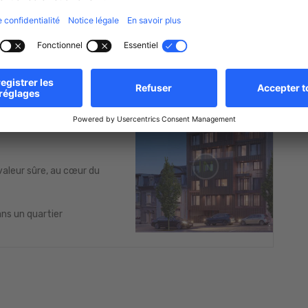
Oui
Chauffage au sol
VA (offre limitée)
Oui
Climatisation
idence ?
 performance énergétique)
nstante dans le secteur
valeur sûre, au cœur du
ans un quartier
s au +352 26 64 91 73 ou info@home-in.lu