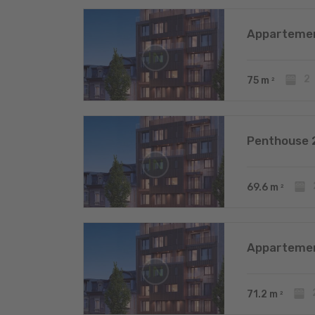
Appartemen
2
75
m
2
Penthouse 
69.6
m
2
Appartemen
71.2
m
2