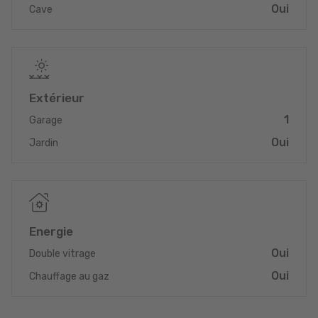
d’un rendez-vous pour une visite. veuillez contacter
Oui
Cave
UNIQUEMENT par Whatsapp le numéro (+352) 691 695 442
Extérieur
1
Garage
Oui
Jardin
Energie
Oui
Double vitrage
Oui
Chauffage au gaz