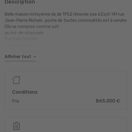
Description
Belle maison mitoyenne de de 1952 rénovée sise à Esch 141 rue
Jean-Pierre Michels , poche de toutes commodités est à vendre
Elle se compose comme suit:
au rez-de-chaussée
d'un hall d'entrée
d'un WC séparé
d'un grand living de +/- 33,7 m2 avec accès sur la terrasse
Afficher tout
d'une cuisine équipée avec accès sur la terrasse
d'une terrasse couverte avec accès au jardin
au 1ier étage
d'une hall de nuit
de trois chambres à coucher de +/-18,5 m2, de +/- 15,2 m2 et
de +/-9,6 m2
Conditions
d'une salle de douche avec toilette et lavabo
865.000 €
au 2ième étage
Prix
d'un hall de nuit
d'une chambre à coucher de +/- 14,2 m2
d'un grenier aménageable
d'un grenier non aménageable
au sous-sol