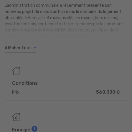
L’administration communale a récemment présenté son
nouveau projet de construction dans le domaine du logement
abordable à Hamiville. 3 maisons clés en mains (hors cuisine),
ossature en bois, sont construites et vendues par la commune
sur des terrains mis à disposition des acquéreurs via un droit
d’emphytéose de 99 ans, neutralisant ainsi le coût du foncier
pour le futur acquéreur.
Afficher tout
La maison jumelée présentée ici comprends 3 chambres à
coucher et une spacieuse pièce de vie donnant sur une terrasse
privative.
Les travaux de construction ont été lancés et les maisons sont
Conditions
disponibles en été 2026. Le prix de vente affiché comprend un
560.000 €
taux de TVA super réduit de 3%.
Prix
Pour toute informations complémentaire, le conseiller
logement de la commune est à l’écoute de vos questions.
Energie