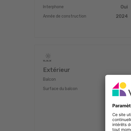
Oui
Interphone
2024
Année de construction
Extérieur
Oui
Balcon
4 m
Surface du balcon
2