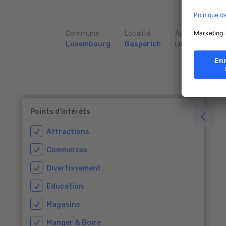
Commune
Localité
Adresse
Luxembourg
Gasperich
Luxembourg
Points d’intérêts
Attractions
Commerces
Divertissement
Education
Magasins
Manger & Boire