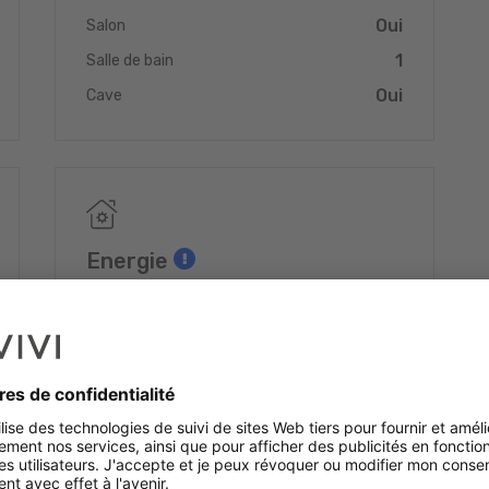
Oui
Salon
1
Salle de bain
Oui
Cave
Energie
Classe énergétique (DPE)
A
Isolation thermique
A
Gaz à effet de serre (GES/CO2)
A
Oui
Triple vitrage
Oui
Chauffage au gaz
Oui
Chauffage au sol