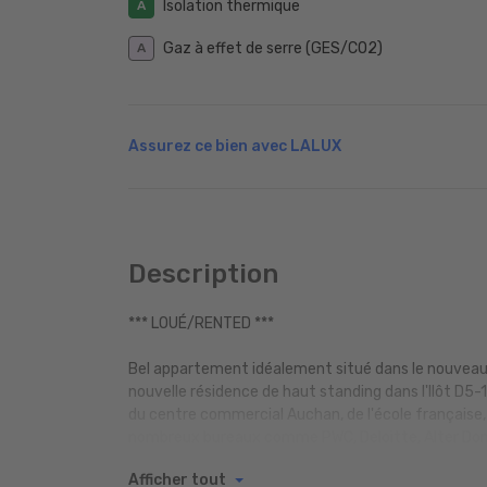
Isolation thermique
A
Gaz à effet de serre (GES/CO2)
A
Assurez ce bien avec LALUX
Description
*** LOUÉ/RENTED ***
Bel appartement idéalement situé dans le nouveau 
nouvelle résidence de haut standing dans l'Ilôt D
du centre commercial Auchan, de l'école française,
nombreux bureaux comme PWC, Deloitte, Alter Dom
Afficher tout
Le studio meublé de 34m2 se trouve au 3ème étage