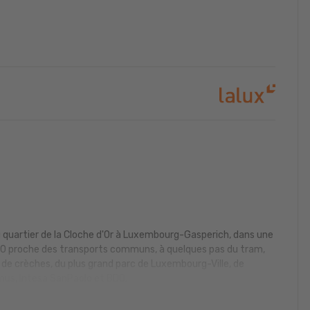
quartier de la Cloche d'Or à Luxembourg-Gasperich, dans une
5-10 proche des transports communs, à quelques pas du tram,
 de crèches, du plus grand parc de Luxembourg-Ville, de
us, Intesa SanPaolo et BDO.
 et est équipé de finitions haut-de-gamme, d'une VMC, de