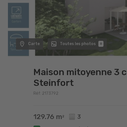
Carte
Toutes les photos
8
Maison mitoyenne 3 c
Steinfort
Réf: 2173792
129.76 m
3
2