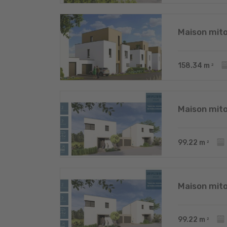
Maison mit
158.34
m
2
Maison mit
99.22
m
2
Maison mit
99.22
m
2