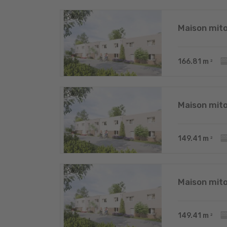
Maison mit
166.81
m
2
Maison mit
149.41
m
2
Maison mit
149.41
m
2