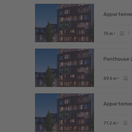
Appartemen
2
75
m
2
Penthouse 
69.6
m
2
Appartemen
71.2
m
2