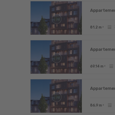
Appartemen
81.2
m
2
Appartemen
69.14
m
2
Appartemen
86.9
m
2