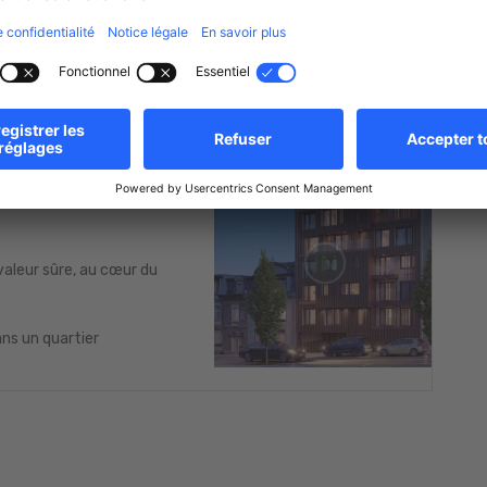
Oui
Chauffage au sol
VA (offre limitée)
Oui
Climatisation
idence ?
 performance énergétique)
nstante dans le secteur
valeur sûre, au cœur du
ans un quartier
s au +352 26 64 91 73 ou info@home-in.lu