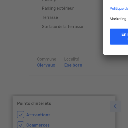
1
Parking extérieur
Oui
Terrasse
60 m
Surface de la terrasse
2
Commune
Localité
Clervaux
Eselborn
Points d’intérêts
Attractions
Commerces