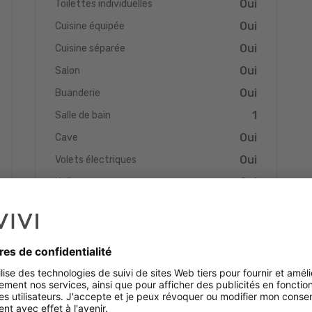
Oui
Toilettes individuelles
Oui
Cuisine équipée
Oui
Cuisine séparée
Oui
Salon
Oui
Buanderie
1
Salle de bain
Oui
Cave
Oui
Volets électriques
Oui
Hall
ble du mobilier, idéal pour un emménagement immédiat ou un
ieurs généreux et cadre de vie privilégié. À découvrir sans
Energie
Oui
Triple vitrage