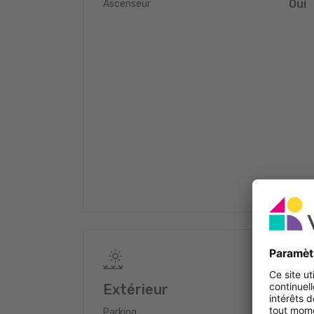
- Nombreux meubles sur mesure
Oui
Ascenseur
- Chauffage au sol
- Triple vitrage
- Volets électriques
- Carrelage effet bois contemporain
Aspects techniques :
- Chauffage au mazout
- Performance énergétique: C/C
Annexes :
1 emplacement de parking intérieur
1 emplacement extérieur
1 cave
Possibilité d'acquisition clé en main avec l'ensem
investissement sans contraintes.
Un bien rare, alliant confort moderne, espaces extér
tarder.
Extérieur
1
Parking