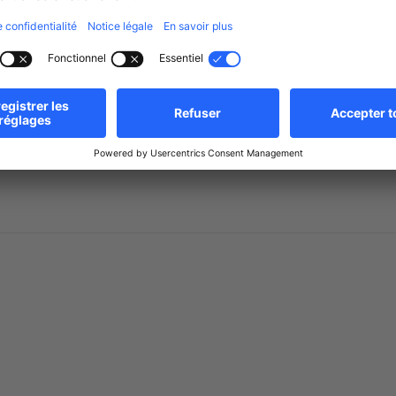
Oui
Chauffage au mazout
Oui
Chauffage au sol
Classe énergétique (DPE)
C
Isolation thermique
C