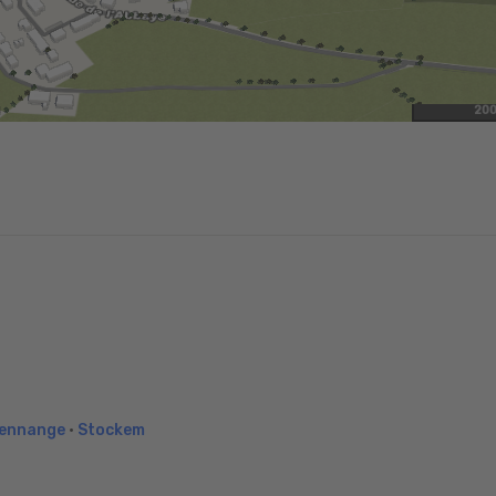
20
ennange
•
Stockem