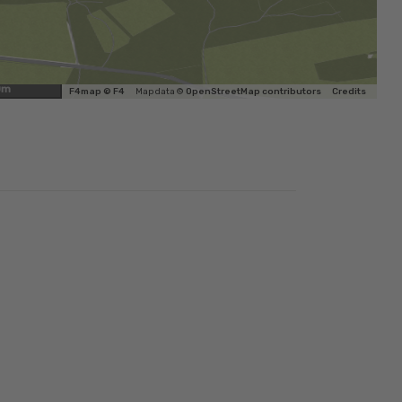
0m
F4map © F4
Map data ©
OpenStreetMap contributors
Credits