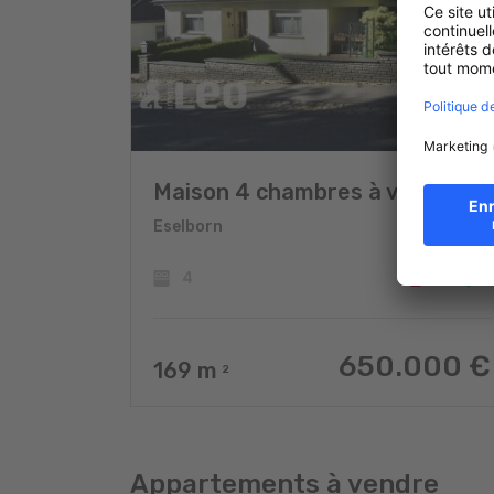
Maison 4 chambres à vendre
Eselborn
4
650.000 €
169
m
2
Appartements à vendre