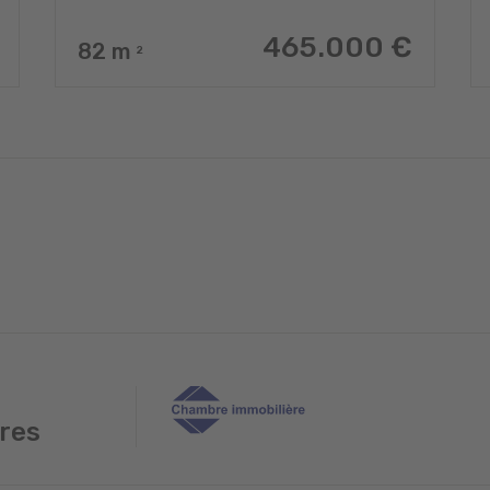
465.000 €
82
m
2
res