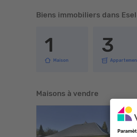
Biens immobiliers dans Ese
1
3
Maison
Appartemen
Maisons à vendre