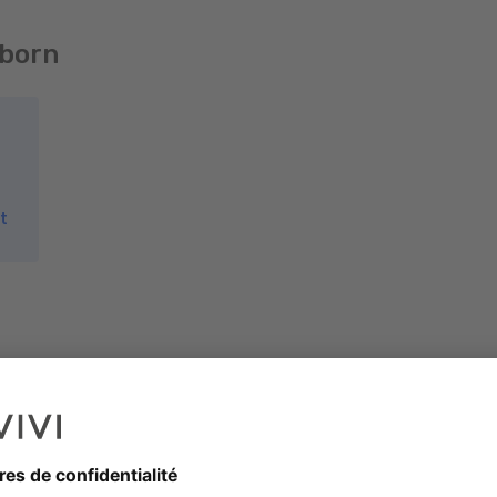
lborn
t