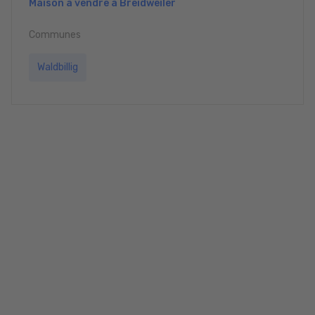
Maison à vendre à Breidweiler
Communes
Waldbillig