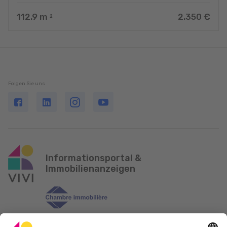
112.9
m
2.350 €
2
Folgen Sie uns
Informationsportal &
Immobilienanzeigen