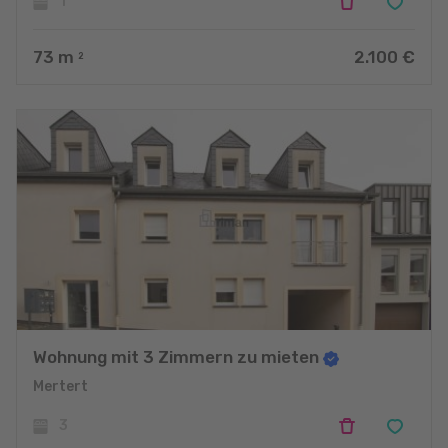
1
73
m
2.100 €
2
Wohnung mit 3 Zimmern zu mieten
Mertert
3