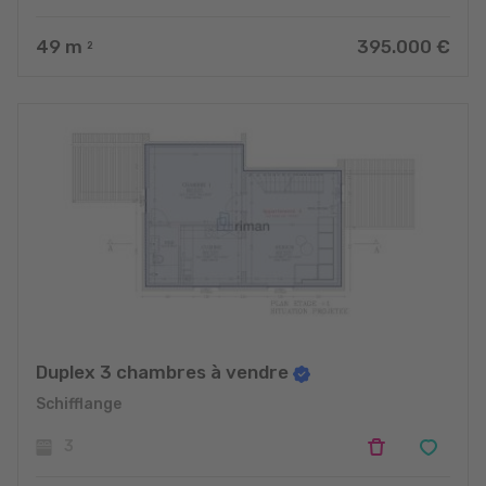
49
m
395.000 €
2
Duplex 3 chambres à vendre
Schifflange
3