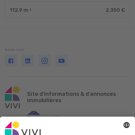
112.9
m
2.350 €
2
Suivez-nous
Site d'informations & d'annonces
immobilières