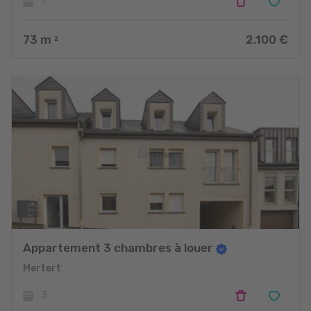
1
73
m
2.100 €
2
Appartement 3 chambres à louer
Mertert
3