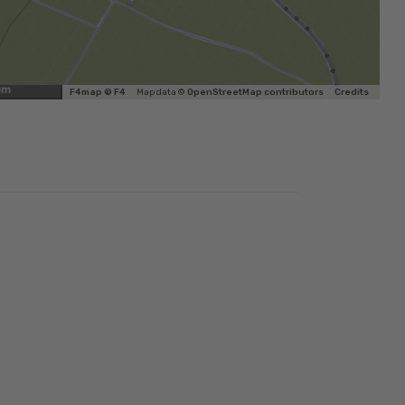
0m
F4map © F4
Map data ©
OpenStreetMap contributors
Credits