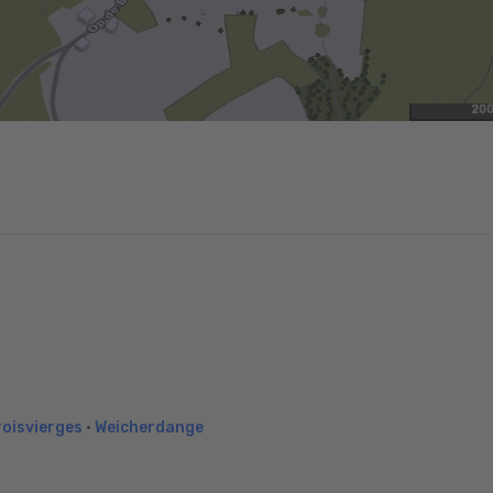
20
roisvierges
•
Weicherdange