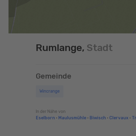
Rumlange,
Stadt
Gemeinde
Wincrange
In der Nähe von
Eselborn
•
Maulusmühle
•
Biwisch
•
Clervaux
•
T