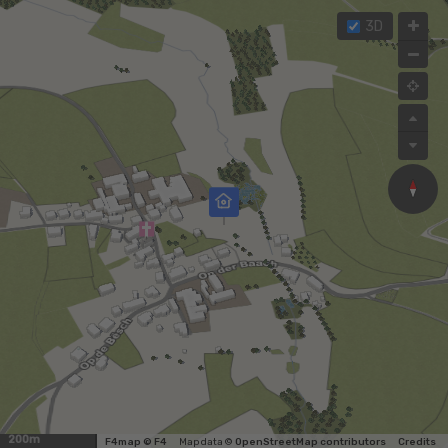
3D
200m
F4map © F4
Map data ©
OpenStreetMap contributors
Credits