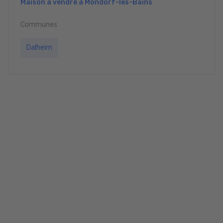
Maison à vendre à Mondorf-les-Bains
Communes
Dalheim