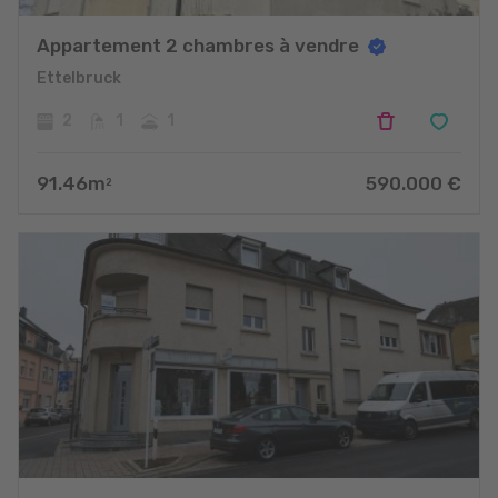
Appartement 2 chambres à vendre
Ettelbruck
2
1
1
91.46
m
590.000
€
2