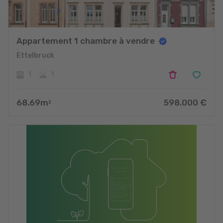
Appartement 1 chambre à vendre
Ettelbruck
1
1
68.69
m
598.000
€
2