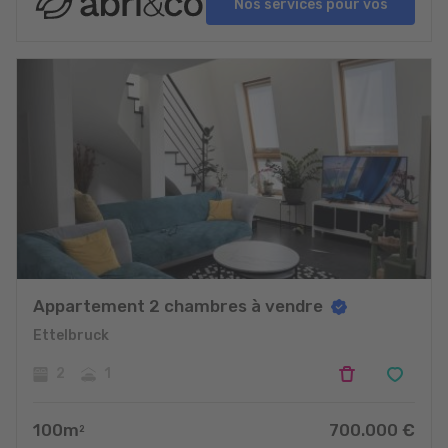
Nos services pour vos
projets
Appartement 2 chambres à vendre
Ettelbruck
2
1
100
m
700.000
€
2