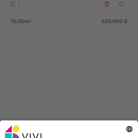
2
70.85
m
530.000
€
2