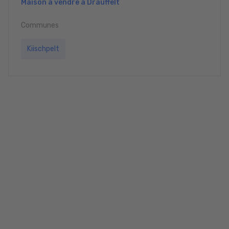
Maison à vendre à Drauffelt
Communes
Kiischpelt