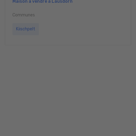
Maison à vendre à Lausdorn
Communes
Kiischpelt