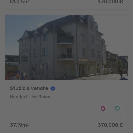
51.07
m
470.000
€
2
Studio à vendre
Mondorf-les-Bains
37.19
m
370.000
€
2