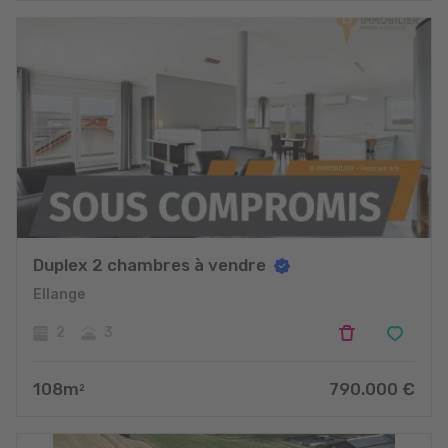
Duplex 2 chambres à vendre
Ellange
2
3
108
m
790.000
€
2