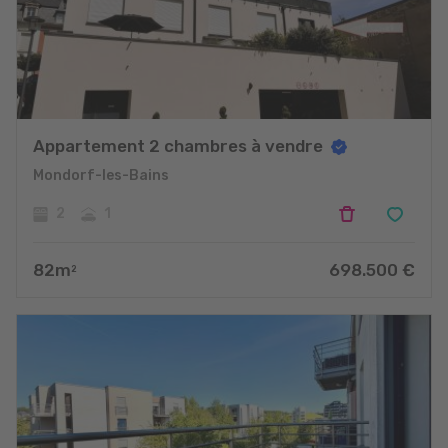
Appartement 2 chambres à vendre
Mondorf-les-Bains
2
1
82
m
698.500
€
2