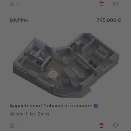
2
89.91
m
795.000
€
2
Appartement 1 chambre à vendre
Mondorf-les-Bains
1