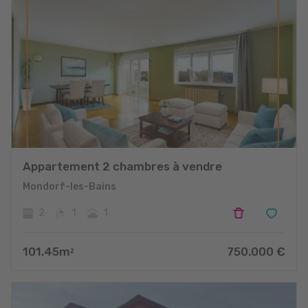
Appartement 2 chambres à vendre
Mondorf-les-Bains
2
1
1
101.45
m
750.000
€
2