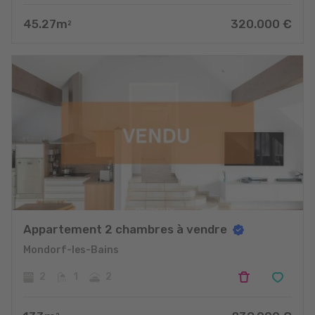
45.27
m
320.000
€
2
Appartement 2 chambres à vendre
Mondorf-les-Bains
2
1
2